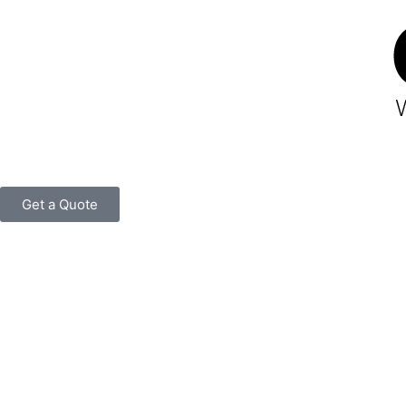
跳
至
内
容
Get a Quote