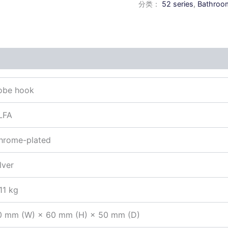
分类：
52 series
,
Bathroom
obe hook
LFA
hrome-plated
lver
11 kg
0 mm (W) × 60 mm (H) × 50 mm (D)