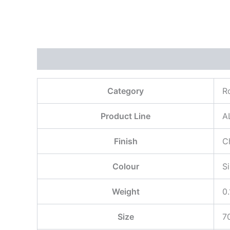
描述
用户评价 (0)
Category
R
Product Line
A
Finish
C
Colour
Si
Weight
0.
Size
7