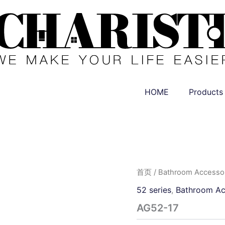
HOME
Products
首页
/
Bathroom Accessor
52 series
,
Bathroom Ac
AG52-17